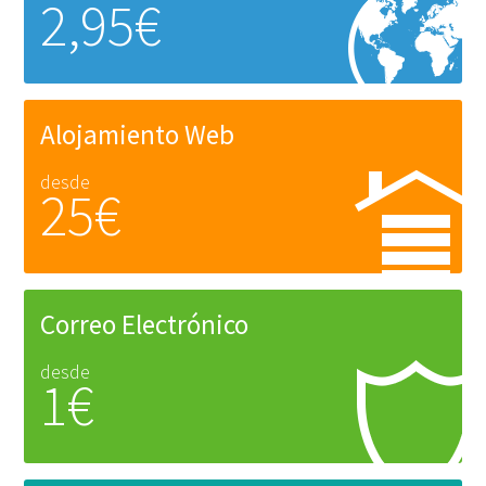
2,95€
Alojamiento Web
desde
25€
Correo Electrónico
desde
1€