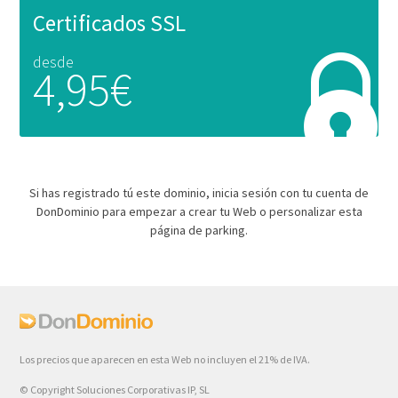
Certificados SSL
desde
4,95€
Si has registrado tú este dominio, inicia sesión con tu cuenta de
DonDominio para empezar a crear tu Web o personalizar esta
página de parking.
Los precios que aparecen en esta Web no incluyen el 21% de IVA.
© Copyright Soluciones Corporativas IP, SL